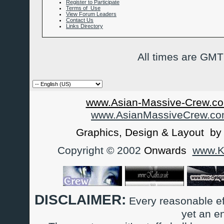
Register to Participate
Terms of Use
View Forum Leaders
Contact Us
Links Directory
All times are GMT
www.Asian-Massive-Crew.co
www.AsianMassiveCrew.c
Graphics, Design & Layout b
Copyright © 2002
Onwards
www.Ka
DISCLAIMER:
Every reasonable ef
yet an e