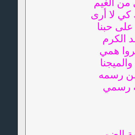
 من الغيم
 كي لا أرى
على حبنا
 الكرم
وا همي
والميجنا
من رسمه
ة الضم