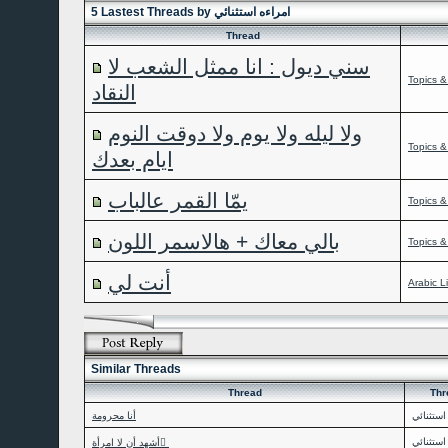
5 Lastest Threads by امراءه استثنائي
Thread
سني ديول : انا ممثل الشعب لا
Topics &
النقاد
ولا ليله ولا يوم ولا دوقت النوم
Topics &
ايام بعدك
يمّا القمر عالباب
Topics &
بالي معاك + هالاسمر اللون
Topics &
أنت لي
Arabic L
Similar Threads
Thread
Thr
استثنائي
أنا محرومة
استثنائي
أشهد أن لا امرأة ً