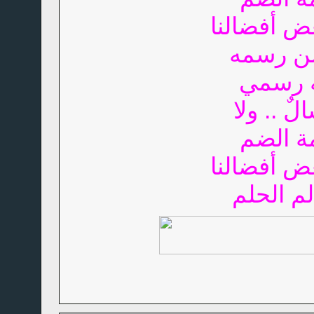
ض أفضالنا
من رسمه
لٌ .. ولا
ة الضم
ض أفضالنا