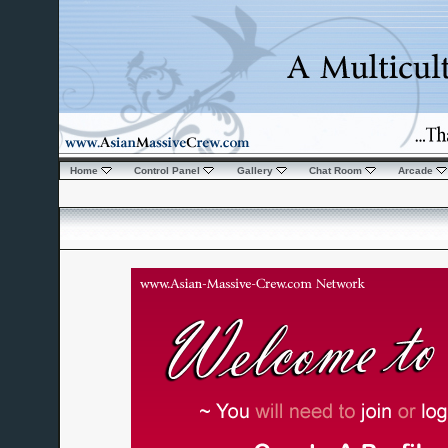
Home
Control Panel
Gallery
Chat Room
Arcade